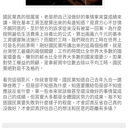
國民黨真的很厲害，老是把自己沒做好的事情拿來當成績來
講。現在基本工資怎麼算出來的有誰知道？是資方心不甘情
不願同意的，至於勞方的訴求從來沒有被當一回事。為什麼
按照最低生活費乘上扶養比的公式，算出兩萬六千元的基本
工資遲遲無法施行？而關於工時，我們現在的工時在世界上
可是名列前茅啊！剛好國民黨所講出來的這兩個指標，就是
台灣勞工最痛的兩個關鍵：工作的時間比全世界大多數的國
家還要長、賺到的薪水比全世界大多數的國家還要少。如果
對勞工權益的照顧，是拿薪資中位數去除以平均工時，國民
黨絕對是不及格的。
看完這個影片，你就會發現，國民黨知道自己去年九合一選
舉挫敗了，但是卻不知道為什麼，知道要團結但是卻不知道
應該反省什麼，拿一些本來就該做甚至還沒做好的事情當成
自己的成績，但其實大多都是全體國民努力的成果。我不知
道國民黨要失敗到什麼樣子的程度，才會認真反省自己真的
沒做好？才會認真評估自己的想法和民意的距離有多遠？