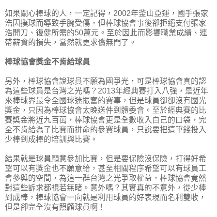
如果關心棒球的人，一定記得，2002年釜山亞運，國手張家
浩因撲球而導致手腕受傷，但棒球協會事後卻拒絕支付張家
浩開刀、復健所需的50萬元。至於因此而影響職業成績、連
帶薪資的損失，當然就更求償無門了。
棒球協會獎金不肯給球員
另外，棒球協會說球員不願為國爭光，可是棒球協會真的認
為這些球員是台灣之光嗎？2013年經典賽打入八強，是近年
來棒球界最令全國球迷振奮的賽事，但是球員卻卻沒有國光
獎金，只因為棒球協會太晚送件到體委會。至於經典賽的比
賽獎金將近九百萬，棒球協會更是全數收入自己的口袋，完
全不肯給為了比賽而拼命的參賽球員，只說要把這筆錢投入
少棒到成棒的培訓與比賽。
結果就是球員願意參加比賽，但是要保險沒保險，打得好希
望可以有獎金也不願意給，甚至相關程序希望可以有球員工
會參與的空間，為這一群台灣之光爭取權益，棒球協會竟然
對這些訴求都視若無睹。意外嗎？其實真的不意外，從少棒
到成棒，棒球協會一向就是利用球員的好表現而名利雙收，
但是卻完全沒有照顧球員啊！