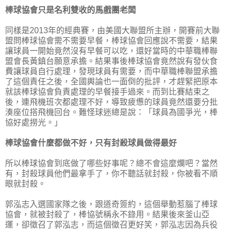
棒球協會只是名利雙收的馬戲團老闆
同樣是2013年的經典賽，由美國大聯盟所主辦，開賽前大聯
盟問棒球協會需不需要早餐，棒球協會回應說不需要，結果
讓球員一開始竟然沒有早餐可以吃，還好當時的中華職棒聯
盟會長黃鎮台願意承擔。結果事後棒球協會竟然說有發伙食
費讓球員自行處理，發現球員有需要，而中華職棒聯盟承擔
了這個責任之後，全國輿論也一面倒的批評，才趕緊把原本
就該棒球協會負責處理的早餐接手過來。而到比賽結束之
後，連飛機班次都處理不好，導致疲憊的球員竟然還要分批
湊座位搭飛機回台。難怪球迷總是說：「球員為國爭光，棒
協好處撈光。」
棒球協會什麼都做不好，只有封殺球員做得最好
所以棒球協會到底做了哪些好事呢？總不會這麼爛吧？當然
有，封殺球員他們最拿手了，你不聽話就封殺，你被看不順
眼就封殺。
郭泓志入選國家隊之後，跟道奇簽約，這個舉動惹腦了棒球
協會，就被封殺了，棒協號稱永不錄用。結果後來釜山亞
運，卻徵召了郭泓志，而這個徵召更好笑，郭泓志因為兵役