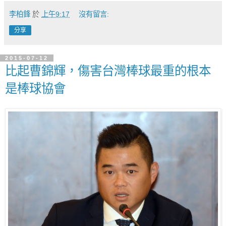
李柏鋒
於
上午9:17
沒有留言:
分享
2015-07-12
比起曹錦輝，傷害台灣棒球最重的根本
是棒球協會