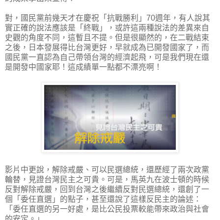
對，國民黨前幾天才在慶祝「抗戰勝利」70週年，有人說其
實正確的說法應該是「終戰」，或許這兩種說法的差異來自
史觀的角度不同，這暫且不提。但是很顯然的，在二戰結束
之後，日本發展得比台灣更好，早就成為已開發國家了，而
國民黨一直認為自己帶領台灣的經濟起飛，可是我們現在還
是開發中國家耶！這成績單一點都不漂亮啊！
影片中更說，解除戒嚴、可以民選總統，還歷經了兩次政黨
輪替，見證台灣民主之可貴。可是，馬英九在波士頓的時候
反對解除戒嚴，回到台灣之後繼續反對民選總統，還創了一
個「委任直選」的點子，甚至還說了這樣反民主的論述：
「委任直選的另一好處，是比公民投票較能帶來政治與社會
的安定。」