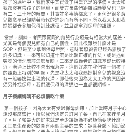
孩子的過程中，我們家中其實做了相當充足的準備。太太和
我都沒有帶孩子的經驗，而雙方長輩們距離照顧嬰兒也已經
有二、三十年的時間，其實許多事情都忘了，更何況很多育
兒觀念早已經隨著時代的進步而有所不同。所以我太太和我
媽媽都去參加保母訓練課程，並且都拿到保母的證照。
當然，訓練、考照跟實際的育兒行為還是有相當大的落差，
尤其是每個嬰兒都有自己的個性，因此很難說什麼才是
SOP，但是至少拿到保母證照，意味著照顧者已經先累積了
許多知識，一來可以知道什麼是比較正確的作法，或是遇到
突發的情況應該怎麼反映，二來是照顧者的知識基礎比較接
近，溝通上比較不會出現落差。這個好處在我們第一個孩子
的照顧上特別的明顯，先是我太太和我媽媽對育兒的觀念沒
有一般婆媳常出現的代溝，即使後來因為太太工作的原因必
須另外找保母，我們跟保母的溝通也一直都很順暢。
月子餐讓媽媽不必煩惱吃什麼
第一個孩子，因為太太有受過保母訓練，加上當時月子中心
還沒那麼盛行，所以我們決定只訂月子餐，自己在家裡坐月
子。月子餐最大的好處就是至少讓媽媽不必煩惱要吃什麼，
尤其是生產後的飲食有兩個主要的需求：調養身體、協助泌
乳。但是如果為了要滿足這兩個需求，媽媽卻得自己煩惱要