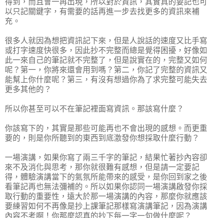
得到，而且會一再出現，所以對於資訊，其實真的要記也可
以只記關鍵字，有需要的話再進一步去找更多的資訊來補
充。
很多人就因為想把資訊記下來，但是人說話的速度又比手寫
或打字速度快很多，因此抄不完整而總是覺得困擾，好像如
此一來自己的筆記就不完整了，但是說實在的，完整又如何
呢？第一，你將來還會用到嗎？第二，你記了完整的資訊又
能幫上你什麼呢？第三，有沒有想過你為了求完整可能失去
更多其他的？
所以你甚至可以不在筆記裡面寫資訊。那該寫什麼？
你該寫下的，其實是那些可能再也不會出現的感想。而更重
要的，則是你所聽到的東西到底激發你想採取什麼行動？
一場演講，如果你寫了兩三千字的筆記，結果忙著抄內容卻
來不及消化與思考，那你就很難有感想，但是請一定要記
得，體驗演講當下的氣氛所能帶來的感受，是你回到家之後
看筆記再也無法彌補的。所以如果你認同一場演講啟發你採
取行動的重要性，遠大於那一場演講的內容，那麼你就應該
要練習如何不再像是抄上課筆記那樣寫演講筆記，因為演講
內容不考啊！你那麼認真的抄下每一字一句做什麼呢？