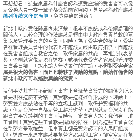
再想想看，這些家屬為什麼會認為遭受塵爆的受害者可以像
是公務人員一樣一輩子都交給國家照顧，甚至認為政府應該
編列後續30年的預算
，負責傷患的治療？
新北市政府責任歸屬尚未清楚，根本不應該成為後續處理的
關係人，比較合理的作法應該是轉由中央政府負責善款的募
集以及管理委員會的召集。同時，為了受害者的權益，受害
者在管理委員會中的代表也不應該是經由政府指派，而應該
在受害者組成自救會之後，取得家屬的共識，再推派代表參
與，否則就會像是現在這樣，號稱代表受害者家屬的管理委
員會委員卻一再說出讓人無法置信的言論，
不但對受害者家
屬是很大的傷害，而且也轉移了輿論的焦點，讓始作俑者的
新北市政府可以逃脫輿論的究責。
這個手法其實並不新鮮，事實上台灣勞資雙方的關係之所以
會是現在這麼不對稱，其實就是這樣運作形成的。理論上，
勞資雙方應該站在平等的立場上談判，取得薪資福利的共
識，但是台灣一直都是勞工趨於劣勢，原因就是台灣沒有能
跟資方平等談判的工會。這時候一定會有人說：我們有一堆
工會啊！其實這些工會就是問題的所在，因為這些工會看似
在幫勞方爭取權益，但事實上卻是資方認可的人馬所組成
的，這麼一來原本應該要幫勞方說話的工會，卻常常是在幫