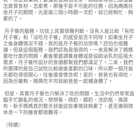
怎麼買食材、怎麼煮，那幾乎是不可能的任務，因為媽媽在
坐月子的期間，光是兩三個小時餵一次奶，就已經夠忙、夠
累的了。
月子餐的服務，功效上其實很難判斷，沒有人能比較「有吃
月子餐」和「沒吃月子餐」的感受是否不同呀！如果坐月子
之後身體情況不錯，真的是月子餐的功勞嗎？恐怕也很難
講。但是這個服務，我們認為是值得的，一來是解決了媽媽
要吃什麼的問題，產後需要調養身體或是協助泌乳的這兩大
需求，月子餐所設計的食譜都幫我們都滿足了。二來，我們
所選擇的是自己試吃比較過後喜歡的口味，所以那一個月每
天都吃得很開心，往後還會懷念呢！是的，爸爸也有得吃，
因為份量夠，媽媽吃不完就給爸爸一起補身體了。
但是，其實月子餐也只解決了吃的問題，生活中仍然常常面
臨手忙腳亂的情況，想想看，擠奶、餵奶、洗奶瓶、換尿
布，新手媽媽真的整天就做這些事情就夠累了，甚至連稍微
休息一下的機會都很難得。
（待續）