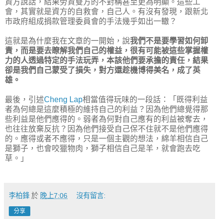
資方說話，結果勞資雙方的不對稱甚至更為明顯。這些工
會，其實就是資方的自救會，自己人。有沒有發現，跟新北
市政府組成捐款管理委員會的手法幾乎如出一轍？
這就是為什麼我在文章的一開始，說
我們不是要學習如何卸
責，而是要去瞭解我們自己的權益，很有可能被這些掌握權
力的人透過特定的手法玩弄，本該他們要承擔的責任，結果
卻是我們自己蒙受了損失，對方還趁機博得美名，成了英
雄。
最後，引述
Cheng Lap
相當值得玩味的一段話：「既得利益
者為何總是這麼積極的維持自己的利益？因為他們總覺得那
些利益是他們應得的。弱者為何對自己應有的利益被奪去，
也往往放棄反抗？因為他們接受自己保不住就不是他們應得
的。應得或者不應得，只是一個主觀的想法，綿羊相信自己
是獅子，也會咬獵物肉，獅子相信自己是羊，就會跑去吃
草。」
李柏鋒
於
晚上7:06
沒有留言:
分享