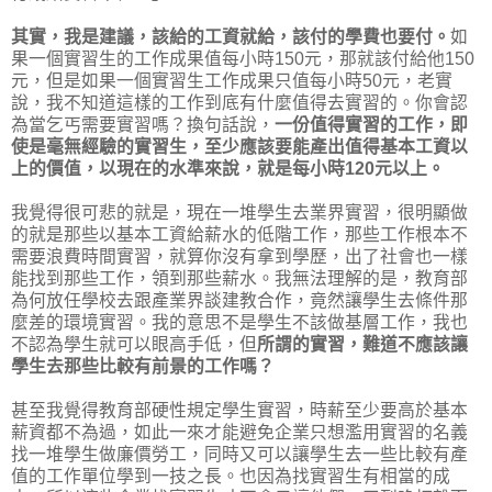
其實，我是建議，該給的工資就給，該付的學費也要付。
如
果一個實習生的工作成果值每小時150元，那就該付給他150
元，但是如果一個實習生工作成果只值每小時50元，老實
說，我不知道這樣的工作到底有什麼值得去實習的。你會認
為當乞丐需要實習嗎？換句話說，
一份值得實習的工作，即
使是毫無經驗的實習生，至少應該要能產出值得基本工資以
上的價值，以現在的水準來說，就是每小時120元以上。
我覺得很可悲的就是，現在一堆學生去業界實習，很明顯做
的就是那些以基本工資給薪水的低階工作，那些工作根本不
需要浪費時間實習，就算你沒有拿到學歷，出了社會也一樣
能找到那些工作，領到那些薪水。我無法理解的是，教育部
為何放任學校去跟產業界談建教合作，竟然讓學生去條件那
麼差的環境實習。我的意思不是學生不該做基層工作，我也
不認為學生就可以眼高手低，但
所謂的實習，難道不應該讓
學生去那些比較有前景的工作嗎？
甚至我覺得教育部硬性規定學生實習，時薪至少要高於基本
薪資都不為過，如此一來才能避免企業只想濫用實習的名義
找一堆學生做廉價勞工，同時又可以讓學生去一些比較有產
值的工作單位學到一技之長。也因為找實習生有相當的成