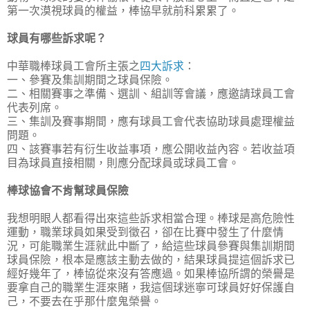
第一次漠視球員的權益，棒協早就前科累累了。
球員有哪些訴求呢？
中華職棒球員工會所主張之
四大訴求
：
一、參賽及集訓期間之球員保險。
二、相關賽事之準備、選訓、組訓等會議，應邀請球員工會
代表列席。
三、集訓及賽事期間，應有球員工會代表協助球員處理權益
問題。
四、該賽事若有衍生收益事項，應公開收益內容。若收益項
目為球員直接相關，則應分配球員或球員工會。
棒球協會不肯幫球員保險
我想明眼人都看得出來這些訴求相當合理。棒球是高危險性
運動，職業球員如果受到徵召，卻在比賽中發生了什麼情
況，可能職業生涯就此中斷了，給這些球員參賽與集訓期間
球員保險，根本是應該主動去做的，結果球員提這個訴求已
經好幾年了，棒協從來沒有答應過。如果棒協所謂的榮譽是
要拿自己的職業生涯來賭，我這個球迷寧可球員好好保護自
己，不要去在乎那什麼鬼榮譽。