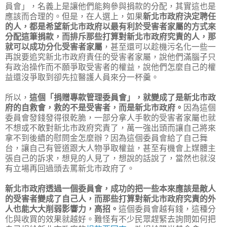
員會」，名義上是讓他們能夠參與捐款的分配，其實這也是
應該而合理的。但是，在人選上，如果
新北市政府決定聘任
的人，都是希望新北市政府以最有利於受害者家屬的方式來
分配這筆捐款，而排斥那些打算對新北市政府究責的人，那
就可以成功分化受害者家屬
，甚至還可以趁機污名化一些一
再說要追究新北市政府責任的受害者家屬，說他們滿腦子只
有政治操作而不願爭取受害者的權益，說他們怎麼自己的權
益還沒爭取到卻先拉醫護人員來分一杯羹。
所以，
這個「捐贈專款管理委員會」，就變成了是新北市政
府的自救會，救的不是受害者，而是新北市政府。
因為這個
委員會發錢發得很乾脆，一部分拿人手軟的受害者家屬也就
不想或不敢對新北市政府究責了，萬一強出頭而讓自己將來
拿不到後續的慰問金怎麼辦？因為這個委員會給了自己舞
台，讓自己有管道跟大人物爭取權益，甚至有機會上媒體主
張自己的訴求，想見的人見了，想說的話說了，當然也就沒
有立場再回過頭去罵新北市政府了。
新北市政府透過一個委員會，成功的把一些本來應該是敵人
的受害者變成了自己人，而那些打算對新北市政府究責的外
人也能大大削弱影響力，高招。
這個委員會越有錢，這種分
化與收買的效果就越好。難怪有不少民眾趕緊去詢問如何把