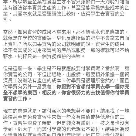
本，所以這些企業找實習生才不會只讓他們一天到晚打雜而
沒有辦法從事實質生產的工作，甚至是能承擔這些成本的企
業，其實本來就是營運績效比較好，值得學生去實習的公
司。
當然，如果實習的成果不拿來用，那不給薪水也是應該的，
就像是在學校的實驗課，皂化反應所做的肥皂不會拿去市面
上賣吧？所以如果實習的公司就明確的說，實習生的成果一
律不會當成公司用來營利的產品或服務，那的確就可以不給
薪水，純粹只是一個實務體驗的過程。
但是這麼一來，學生是不是就應該要付學費呢？當然啊！讓
你實習的公司，不但出場地、出設備，還要額外承擔一個資
深員工沒辦法有產值的成本，付學費是很理所當然的！而且
付學費有另外一層意義：
你絕對不會想付學費去學一個你完
全不想學的東西，相反的，你會很努力的去找值得你付學費
實習的工作。
現在的問題就是，該付薪水的老想著不要付，結果找了一堆
廉價甚至是免費實習生來做一些沒有價值或極低產值的工
作，實習生浪費了時間，但是錢沒有賺到，一技之長也沒有
學到，虧大了。而該付學費的也老想著不肯付，結果因為沒
付學費所以就算學不到東西也無所謂，反正只要學分拿到