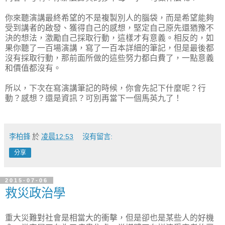
你來聽演講最終希望的不是複製別人的腦袋，而是希望能夠
受到講者的啟發、獲得自己的感想，堅定自己原先還猶豫不
決的想法，激勵自己採取行動，這樣才有意義。相反的，如
果你聽了一百場演講，寫了一百本詳細的筆記，但是最後都
沒有採取行動，那前面所做的這些努力都白費了，一點意義
和價值都沒有。
所以，下次在寫演講筆記的時候，你會先記下什麼呢？行
動？感想？還是資訊？可別再當下一個馬英九了！
李柏鋒
於
凌晨12:53
沒有留言:
分享
2015-07-06
救災政治學
重大災難對社會是相當大的衝擊，但是卻也是某些人的好機