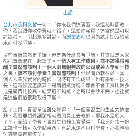
出處
台北市長柯文哲
一句：「你來我們這實習，我還花時間教
你，我沒跟你收學費就不錯了，還給你薪資？這當然是可以
討論啦。」引起眾多討論，而
創業酒吧
也因為試用期沒給薪
水而引發爭議。
這些事情當然是爭議，但是為什麼會有爭議，其實就是大家
都把事情混在一起談了。
一個人有工作成果，該不該獲得報
酬？當然應該啊！一個人跟無親無故的公司或達人學到一技
之長，該不該付學費？當然應該啊！
但是問題就在於，當一
個人去業界實習的時候，同時有工作成果，也有學到一技之
長，這時候要怎麼算？是兩相抵消嗎？那會不會工資比較多
或是學費比較高，結果還不夠抵？之所以會吵不完，往往就
是這些價值很難取得平衡。
給了工資，實習單位難免覺得：「一個實習生的生產力這麼
弱，我還要額外讓駕輕就熟的員工去教他，那我不是虧大
了？」而給了學費，實習生也難免會覺得：「我另外找一份
工讀也一樣可以學點東西，有薪水還不用付學費，那我幹嘛
付錢給實習單位？」