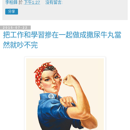
李柏鋒
於
下午1:27
沒有留言:
分享
2015-07-22
把工作和學習摻在一起做成撒尿牛丸當
然就吵不完