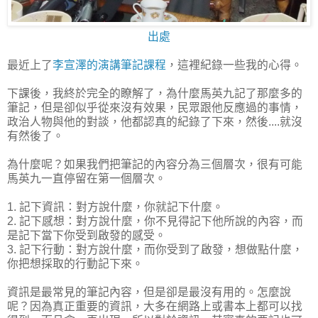
出處
最近上了
李宣澤的演講筆記課程
，這裡紀錄一些我的心得。
下課後，我終於完全的瞭解了，為什麼馬英九記了那麼多的
筆記，但是卻似乎從來沒有效果，民眾跟他反應過的事情，
政治人物與他的對談，他都認真的紀錄了下來，然後....就沒
有然後了。
為什麼呢？如果我們把筆記的內容分為三個層次，很有可能
馬英九一直停留在第一個層次。
1. 記下資訊：對方說什麼，你就記下什麼。
2. 記下感想：對方說什麼，你不見得記下他所說的內容，而
是記下當下你受到啟發的感受。
3. 記下行動：對方說什麼，而你受到了啟發，想做點什麼，
你把想採取的行動記下來。
資訊是最常見的筆記內容，但是卻是最沒有用的。怎麼說
呢？因為真正重要的資訊，大多在網路上或書本上都可以找