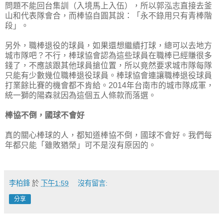
問題不能回台集訓（入境馬上入伍），所以郭泓志直接去釜
山和代表隊會合，而棒協自圓其說：「永不錄用只有青棒階
段」。
另外，職棒退役的球員，如果還想繼續打球，總可以去地方
城市隊吧？不行，棒球協會認為這些球員在職棒已經賺很多
錢了，不應該跟其他球員搶位置，所以竟然要求城市隊每隊
只能有少數幾位職棒退役球員。棒球協會連讓職棒退役球員
打業餘比賽的機會都不肯給。2014年台南市的城市隊成軍，
統一獅的陽森就因為這個五人條款而落選。
棒協不倒，國球不會好
真的關心棒球的人，都知道棒協不倒，國球不會好。我們每
年都只能「雖敗猶榮」可不是沒有原因的。
李柏鋒
於
下午1:59
沒有留言:
分享