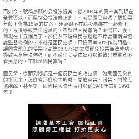
而如今，號稱鳥籠的公投法提案，從2004年的第一案到現在
全數否決，而阻擋公投法修正的，不就是國民黨嗎？把投票
年齡下修為18歲的提案，硬要跟不在籍投票綁在一起修正
的，最後導致無法通過的，不就是國民黨嗎？太陽花之後，
到現在十五個月了，卻仍然不理睬民意遲遲不肯處理兩岸協
議監督條例的，不就是國民黨嗎？用投票率50%作為門檻，
讓同意罷免的得票率高達96-97%的立委罷免投票無法成功，
導致民意無法伸張，而不適任立委依然可以繼續只看黨意不
看民意的，不就是國民黨嗎？
國民黨，從頭到腳都是一個反民主的政黨啊！如果國民黨真
的挺民主，怎麼會那麼晚才解嚴、開放黨禁、報禁、開放民
選總統，甚至第一屆國民大會代表可以從1948年當到1991
年？