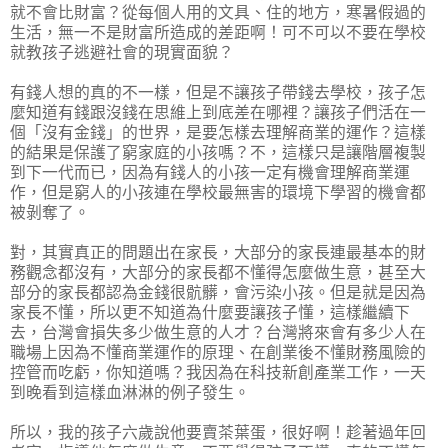
就不會比財富？從每個人用的文具、住的地方，寒暑假過的
生活，無一不是財富所造成的差距啊！可不可以不要在學校
就教孩子逃避社會的現實面貌？
有錢人想的真的不一樣，但是不讓孩子帶錢去學校，孩子怎
麼知道有錢跟沒錢在思維上到底差在哪裡？讓孩子們活在一
個「沒有金錢」的世界，是要怎樣去理解商業的運作？這樣
的結果是保護了窮家庭的小孩嗎？不，這樣只是讓階層複製
到下一代而已，因為有錢人的小孩一定有機會理解商業運
作，但是窮人的小孩連在學校最無害的環境下學習的機會都
被剝奪了。
對，其實真正的問題出在家長，大部分的家長連最基本的財
務觀念都沒有，大部分的家長都不懂得怎麼做生意，甚至大
部分的家長都認為金錢很骯髒，會污染小孩。但是就是因為
家長不懂，所以更不知道為什麼要讓孩子懂，這樣繼續下
去，台灣會損失多少做生意的人才？台灣將來會有多少人在
職場上因為不懂商業運作的原理、在創業後不懂財務風險的
控管而吃虧，你知道嗎？我因為在科技新創產業工作，一天
到晚看到這樣血淋淋的例子發生。
所以，我的孩子六歲說他要賣茶葉蛋，很好啊！趁著過年回