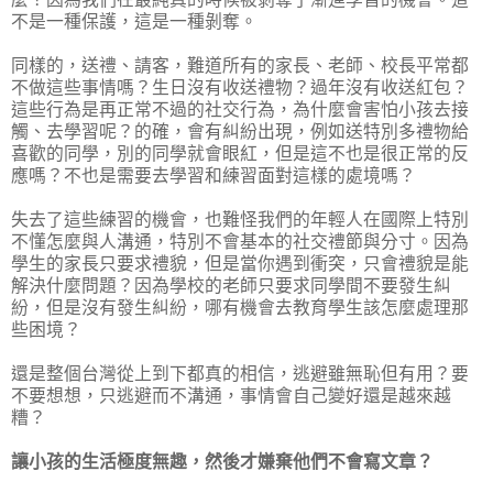
不是一種保護，這是一種剝奪。
同樣的，送禮、請客，難道所有的家長、老師、校長平常都
不做這些事情嗎？生日沒有收送禮物？過年沒有收送紅包？
這些行為是再正常不過的社交行為，為什麼會害怕小孩去接
觸、去學習呢？的確，會有糾紛出現，例如送特別多禮物給
喜歡的同學，別的同學就會眼紅，但是這不也是很正常的反
應嗎？不也是需要去學習和練習面對這樣的處境嗎？
失去了這些練習的機會，也難怪我們的年輕人在國際上特別
不懂怎麼與人溝通，特別不會基本的社交禮節與分寸。因為
學生的家長只要求禮貌，但是當你遇到衝突，只會禮貌是能
解決什麼問題？因為學校的老師只要求同學間不要發生糾
紛，但是沒有發生糾紛，哪有機會去教育學生該怎麼處理那
些困境？
還是整個台灣從上到下都真的相信，逃避雖無恥但有用？要
不要想想，只逃避而不溝通，事情會自己變好還是越來越
糟？
讓小孩的生活極度無趣，然後才嫌棄他們不會寫文章？