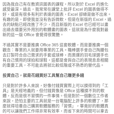
因為我自己有在教資訊圖表的課程，所以對於 Excel 的進化
感受最深。過去，我常常在課堂上批評 Excel 的圖表做得不
好，或是有很多有利於表達的圖表，Excel 卻總是做不出來。
有趣的是，即使我並沒有告訴微軟，但是在新版的 Excel，過
去的缺點已經改進了不少，而且新版的 Excel 也已經可以畫
出過去還要另外用別的軟體畫的圖表，這就是為什麼我對最
新的這一版 Office 會覺得很驚艷。
不過其實不是要推廣 Office 365 這套軟體，而是要推廣一個
觀念：專業的人就要用專業的工具。職棒選手會自己掏腰包
去訂製符合自己需求的手套或球棒，而奧運的羽毛球選手也
有自己慣用的球拍和球鞋，這都是會與自己的表現息息相關
的重要工具，不可能去將就比較低階或不熟悉的替代品。
投資自己，就是花錢買好工具幫自己賺更多錢
只是對於許多人來說，好像付錢買實際上可以摸得到的「工
具」是天經地義的，但付錢買像是 Office 這種摸不到的軟
體，反而是很不習慣的一件事情。但是對於一個數位工作者
來說，恐怕主要的工具就是一台電腦配上許多的軟體了，那
麼就得培養自己購買軟體服務的「習慣」，畢竟好的軟體真
的可以讓我們工作得非常有效率，而省下來的時間可以拿去