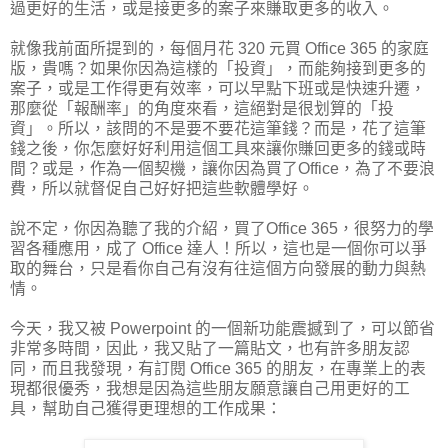
過更好的生活，或是接更多的案子來賺取更多的收入。
就像我前面所提到的，每個月花 320 元買 Office 365 的家庭
版，貴嗎？如果你因為這樣的「投資」，而能夠接到更多的
案子，或是工作得更有效率，可以早點下班或是快速升遷，
那麼從「報酬率」的角度來看，這絕對是很划算的「投
資」。所以，該問的不是要不要花這筆錢？而是，花了這筆
錢之後，你怎麼好好利用這個工具來讓你賺回更多的錢或時
間？或是，作為一個契機，讓你因為買了Office，為了不要浪
費，所以就督促自己好好把這些軟體學好。
說不定，你因為聽了我的介紹，買了Office 365，很努力的學
習各種應用，成了 Office 達人！所以，這也是一個你可以爭
取的舞台，只是看你自己有沒有往這個方向發展的動力與熱
情。
今天，我又被 Powerpoint 的一個新功能震撼到了，可以節省
非常多時間，因此，我又貼了一篇貼文，也有許多朋友認
同，而且我發現，有訂閱 Office 365 的朋友，在專業上的表
現都很優秀，我想是因為這些朋友願意讓自己用更好的工
具，幫助自己獲得更理想的工作成果：