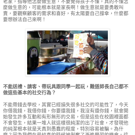
老家，指導他怎麼做生意，不要覺得孩子不懂，真的不懂怎
麼做生意的，可能根本就是家長啊！做生意就是要勇敢叫
賣，要觀察顧客的需求和喜好，有太陽要自己撐傘，什麼都
要想辦法自己來啊！
不能送禮、請客、帶玩具跟同學一起玩，難道師長自己都不
做這些基本的社交行為？
不能帶錢去學校，其實已經損失很多社交的可能性了，今天
你借我錢，我借你錢，你要還我錢，我沒有還你錢，就會開
始發生許多互動和有形無形的交易，但是這些在校園裡面都
不會發生，結果一堆人就這樣很純潔的出了社會，才發現他
的純潔根本就是天真到愚蠢的程度，特別容易被騙。為什
麼？因為我們在最純真的時候被剝奪了漸進學習的機會。這