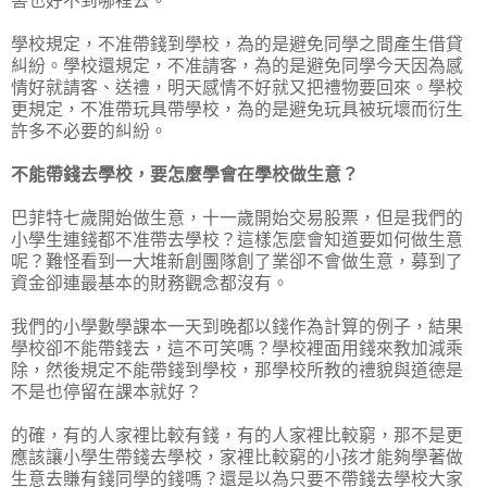
害也好不到哪裡去。
學校規定，不准帶錢到學校，為的是避免同學之間產生借貸
糾紛。學校還規定，不准請客，為的是避免同學今天因為感
情好就請客、送禮，明天感情不好就又把禮物要回來。學校
更規定，不准帶玩具帶學校，為的是避免玩具被玩壞而衍生
許多不必要的糾紛。
不能帶錢去學校，要怎麼學會在學校做生意？
巴菲特七歲開始做生意，十一歲開始交易股票，但是我們的
小學生連錢都不准帶去學校？這樣怎麼會知道要如何做生意
呢？難怪看到一大堆新創團隊創了業卻不會做生意，募到了
資金卻連最基本的財務觀念都沒有。
我們的小學數學課本一天到晚都以錢作為計算的例子，結果
學校卻不能帶錢去，這不可笑嗎？學校裡面用錢來教加減乘
除，然後規定不能帶錢到學校，那學校所教的禮貌與道德是
不是也停留在課本就好？
的確，有的人家裡比較有錢，有的人家裡比較窮，那不是更
應該讓小學生帶錢去學校，家裡比較窮的小孩才能夠學著做
生意去賺有錢同學的錢嗎？還是以為只要不帶錢去學校大家