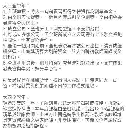
大三全學年：
1. 全班集資，將大一有薪實習所得之薪資作為創業基金。
2. 由全班表決提案，一個月內完成創業企劃案，交由指導委
員會審查與修正。
3. 成立公司，全班分工，開始營運，不支領薪資。
4. 可成立多家公司，但全班所成立之公司需有上下游產業鏈
相關性，需有實際合作。
5. 最後一個月開始前，全班表決要將該公司出售、清算或繼
續營運。出售與清算之剩餘資金，於大四聘請教師開課或全
班均分。
6. 全班利用最後一個月撰寫完成營運記錄並出版，並在成果
發表會與學弟、妹分享心得。
創業過程意在檢驗所學、找出個人弱點，同時連同大一實
習，補足就業與創業兩種不同的工作模式經驗。
大四全學年：
經過創業的一年，了解到自己缺乏哪些知識或技能，再針對
缺點進修補強。本年度課程由全班決議，提出12-15堂課程的
清單與建議教師，由校方出面邀請學生推薦之教師或該領域
具有實務經驗之專家開課，非學期課程，可開設全年課程或
為期數週之短期課程。